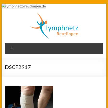
Zum
Inhalt
springen
lymphnetz-
Lymphnetz
Menü
für den
reutlingen.de
Kreis
Reutlingen
DSCF2917