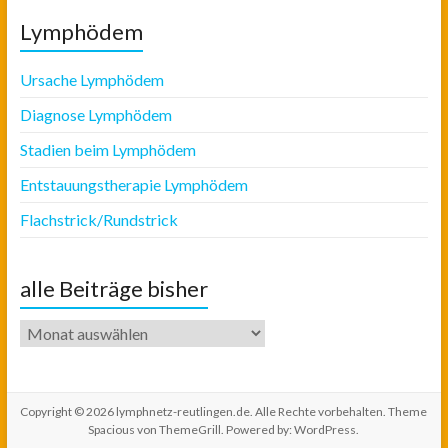
Lymphödem
Ursache Lymphödem
Diagnose Lymphödem
Stadien beim Lymphödem
Entstauungstherapie Lymphödem
Flachstrick/Rundstrick
alle Beiträge bisher
alle
Beiträge
bisher
Copyright © 2026
lymphnetz-reutlingen.de
. Alle Rechte vorbehalten. Theme
Spacious
von ThemeGrill. Powered by:
WordPress
.