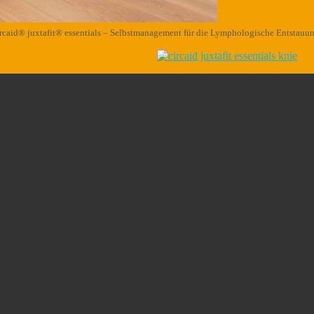
ircaid® juxtafit® essentials – Selbstmanagement für die Lymphologische Entstauu