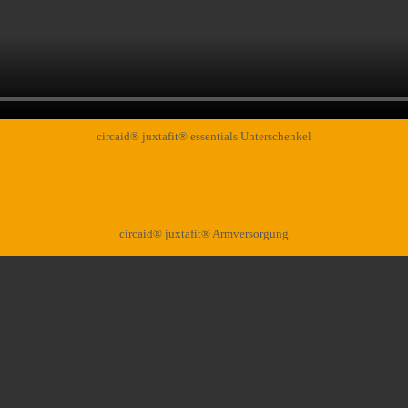
circaid® juxtafit® essentials Unterschenkel
circaid® juxtafit® Armversorgung