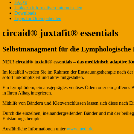
FAQ’s
Links zu informativen Internetseiten
Downloads
Tipps für Ödempatienten
circaid® juxtafit® essentials
Selbstmanagment für die Lymphologische
NEU! circaid® juxtafit® essentials – das medizinisch adaptive
Im Idealfall werden Sie im Rahmen der Entstauungstherapie nach der 
sofort unkompliziert und aktiv mitgestalten.
Ein Lymphödem, ein ausgeprägtes venöses Ödem oder ein „offenes Bein“
in Ihren Alltag integrieren.
Mithilfe von Bändern und Klettverschlüssen lassen sich diese nach E
Durch die einzelnen, ineinandergreifenden Bänder und mit der beiliege
Entstauungstherapie.
Ausführliche Informationen unter
www.medi.de
.