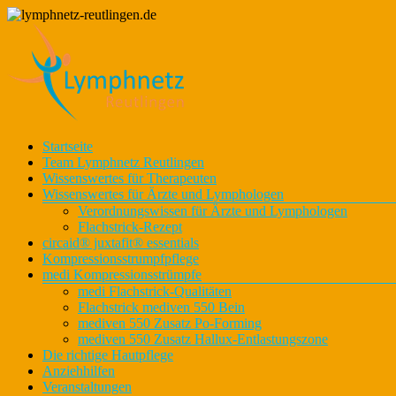
Zum
Inhalt
springen
Lymphnetz
Menü
Startseite
lymphnetz-
für den
Team Lymphnetz Reutlingen
reutlingen.de
Kreis
Wissenswertes für Therapeuten
Reutlingen
Wissenswertes für Ärzte und Lymphologen
Verordnungswissen für Ärzte und Lymphologen
Flachstrick-Rezept
circaid® juxtafit® essentials
Kompressionsstrumpfpflege
medi Kompressionsstrümpfe
medi Flachstrick-Qualitäten
Flachstrick mediven 550 Bein
mediven 550 Zusatz Po-Forming
mediven 550 Zusatz Hallux-Entlastungszone
Die richtige Hautpflege
Anziehhilfen
Veranstaltungen