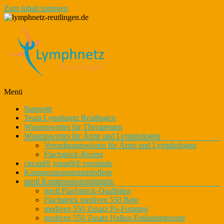
Zum Inhalt springen
Lymphnetz für den Kreis Reutlingen
Menü
lymphnetz-reutlingen.de
Startseite
Team Lymphnetz Reutlingen
Wissenswertes für Therapeuten
Wissenswertes für Ärzte und Lymphologen
Verordnungswissen für Ärzte und Lymphologen
Flachstrick-Rezept
circaid® juxtafit® essentials
Kompressionsstrumpfpflege
medi Kompressionsstrümpfe
medi Flachstrick-Qualitäten
Flachstrick mediven 550 Bein
mediven 550 Zusatz Po-Forming
mediven 550 Zusatz Hallux-Entlastungszone