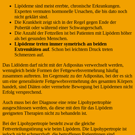
Lipödeme sind meist ererbte, chronische Erkrankungen.
Experten vermuten hormonelle Ursachen, die bis dato noch
nicht geklärt sind.
Die Krankheit zeigt sich in der Regel gegen Ende der
Pubertät oder während einer Schwangerschaft.
Die Anzahl der Fettzellen ist bei Patienten mit Lipödem höher
als bei gesunden Menschen.
Lipödeme treten immer symetrisch an beiden
Extremitäten auf
. Schon bei leichtem Druck treten
Schmerzen auf.
Das Lidödem darf nicht mit der Adipositas verwechselt werden,
wenngleich beide Formen der Fettgewebsvermehrung häufig
zusammen auftreten. Im Gegensatz zu der Adipositas, bei der es sich
um eine generalisierte Fettgewebsvermehrung des gesamten Körpers
handelt, sind Diäten oder vermehrte Bewegung bei Lipödemen nicht
Erfolg versprechend.
Auch muss bei der Diagnose eine reine Lipohypertrophie
ausgeschlossen werden, da diese mit den für das Lipödem
geeigneten Therapien nicht zu behandeln ist.
Bei der Lipohypertropie besteht zwar die gleiche
Fettverteilungstörung wie beim Lipödem. Die Lipohypertropie ist
jedoch nicht schmerzhaft, die betroffenen Patientinnen sind