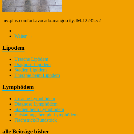
mv-plus-comfort-avocado-mango-city-IM-12235-v2
Weiter →
Lipödem
Ursache Lipödem
Diagnose Lipödem
Stadien Lipödem
Therapie beim Lipödem
Lymphödem
Ursache Lymphödem
Diagnose Lymphödem
Stadien beim Lymphödem
Entstauungstherapie Lymphödem
Flachstrick/Rundstrick
alle Beiträge bisher