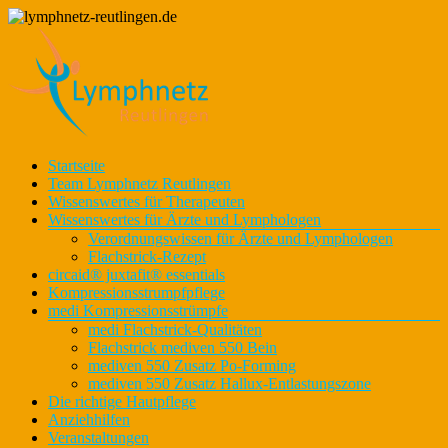
Zum
Inhalt
springen
Lymphnetz
Menü
Startseite
lymphnetz-
für den
Team Lymphnetz Reutlingen
reutlingen.de
Kreis
Wissenswertes für Therapeuten
Reutlingen
Wissenswertes für Ärzte und Lymphologen
Verordnungswissen für Ärzte und Lymphologen
Flachstrick-Rezept
circaid® juxtafit® essentials
Kompressionsstrumpfpflege
medi Kompressionsstrümpfe
medi Flachstrick-Qualitäten
Flachstrick mediven 550 Bein
mediven 550 Zusatz Po-Forming
mediven 550 Zusatz Hallux-Entlastungszone
Die richtige Hautpflege
Anziehhilfen
Veranstaltungen