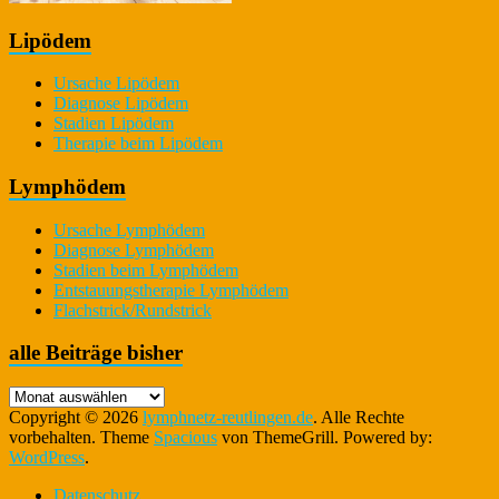
Lipödem
Ursache Lipödem
Diagnose Lipödem
Stadien Lipödem
Therapie beim Lipödem
Lymphödem
Ursache Lymphödem
Diagnose Lymphödem
Stadien beim Lymphödem
Entstauungstherapie Lymphödem
Flachstrick/Rundstrick
alle Beiträge bisher
alle
Beiträge
Copyright © 2026
lymphnetz-reutlingen.de
. Alle Rechte
bisher
vorbehalten. Theme
Spacious
von ThemeGrill. Powered by:
WordPress
.
Datenschutz