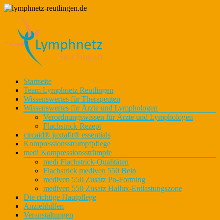
Zum
Inhalt
springen
Lymphnetz
Menü
Startseite
lymphnetz-
für den
Team Lymphnetz Reutlingen
reutlingen.de
Kreis
Wissenswertes für Therapeuten
Reutlingen
Wissenswertes für Ärzte und Lymphologen
Verordnungswissen für Ärzte und Lymphologen
Flachstrick-Rezept
circaid® juxtafit® essentials
Kompressionsstrumpfpflege
medi Kompressionsstrümpfe
medi Flachstrick-Qualitäten
Flachstrick mediven 550 Bein
mediven 550 Zusatz Po-Forming
mediven 550 Zusatz Hallux-Entlastungszone
Die richtige Hautpflege
Anziehhilfen
Veranstaltungen