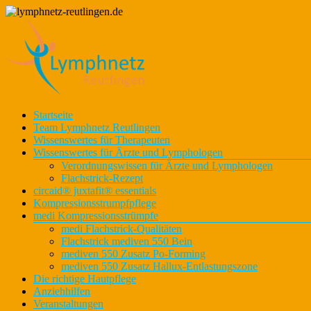
Zum
Inhalt
springen
Lymphnetz
Menü
Startseite
lymphnetz-
für den
Team Lymphnetz Reutlingen
reutlingen.de
Kreis
Wissenswertes für Therapeuten
Reutlingen
Wissenswertes für Ärzte und Lymphologen
Verordnungswissen für Ärzte und Lymphologen
Flachstrick-Rezept
circaid® juxtafit® essentials
Kompressionsstrumpfpflege
medi Kompressionsstrümpfe
medi Flachstrick-Qualitäten
Flachstrick mediven 550 Bein
mediven 550 Zusatz Po-Forming
mediven 550 Zusatz Hallux-Entlastungszone
Die richtige Hautpflege
Anziehhilfen
Veranstaltungen