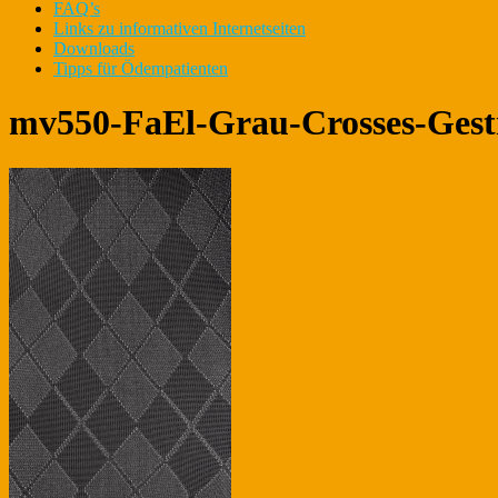
FAQ’s
Links zu informativen Internetseiten
Downloads
Tipps für Ödempatienten
mv550-FaEl-Grau-Crosses-Gest