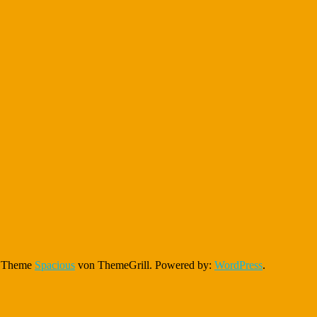
n. Theme
Spacious
von ThemeGrill. Powered by:
WordPress
.