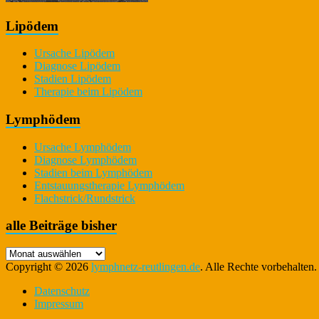
Lipödem
Ursache Lipödem
Diagnose Lipödem
Stadien Lipödem
Therapie beim Lipödem
Lymphödem
Ursache Lymphödem
Diagnose Lymphödem
Stadien beim Lymphödem
Entstauungstherapie Lymphödem
Flachstrick/Rundstrick
alle Beiträge bisher
alle
Beiträge
Copyright © 2026
lymphnetz-reutlingen.de
. Alle Rechte vorbehalte
bisher
Datenschutz
Impressum