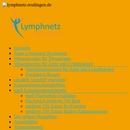
Zum
Inhalt
springen
Lymphnetz
Menü
Startseite
lymphnetz-
für den
Team Lymphnetz Reutlingen
reutlingen.de
Kreis
Wissenswertes für Therapeuten
Reutlingen
Wissenswertes für Ärzte und Lymphologen
Verordnungswissen für Ärzte und Lymphologen
Flachstrick-Rezept
circaid® juxtafit® essentials
Kompressionsstrumpfpflege
medi Kompressionsstrümpfe
medi Flachstrick-Qualitäten
Flachstrick mediven 550 Bein
mediven 550 Zusatz Po-Forming
mediven 550 Zusatz Hallux-Entlastungszone
Die richtige Hautpflege
Anziehhilfen
Veranstaltungen