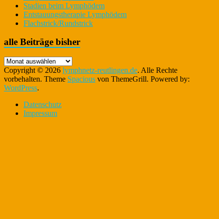
Stadien beim Lymphödem
Entstauungstherapie Lymphödem
Flachstrick/Rundstrick
alle Beiträge bisher
alle
Beiträge
Copyright © 2026
lymphnetz-reutlingen.de
. Alle Rechte
bisher
vorbehalten. Theme
Spacious
von ThemeGrill. Powered by:
WordPress
.
Datenschutz
Impressum